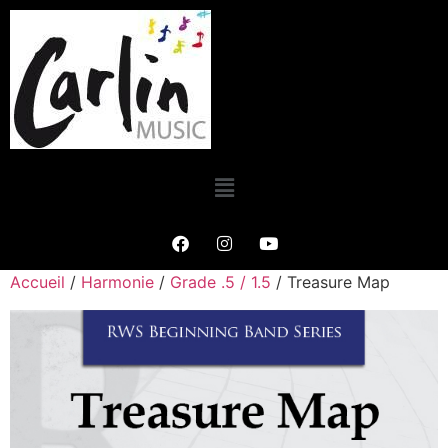
Accueil
/
Harmonie
/
Grade .5 / 1.5
/ Treasure Map