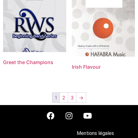
Greet the Champions
Irish Flavour
1
2
3
→
Mentions légales