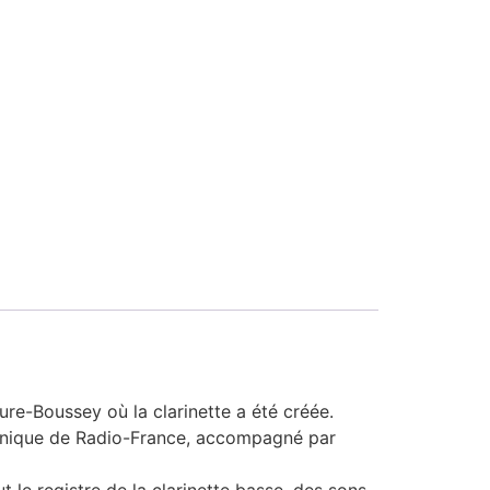
ure-Boussey où la clarinette a été créée.
rmonique de Radio-France, accompagné par
le registre de la clarinette basse, des sons