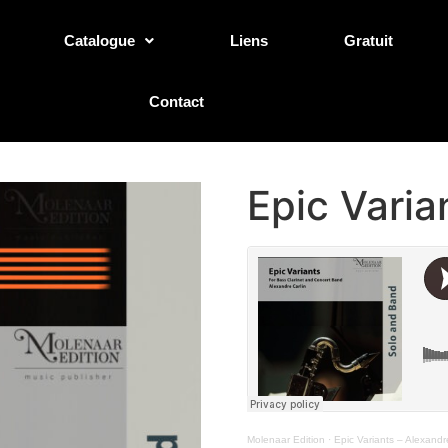
Catalogue
Liens
Gratuit
Contact
Epic Varia
Molenaar Edition
·
Epic Variants – Alexandr