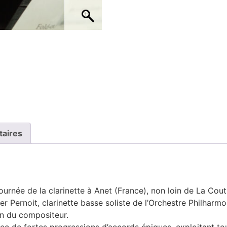
taires
urnée de la clarinette à Anet (France), non loin de La Cout
ier Pernoit, clarinette basse soliste de l’Orchestre Philha
on du compositeur.
 de fortes progressions d’accords épiques, exploitant tout 